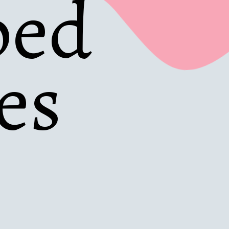
ed 
es 