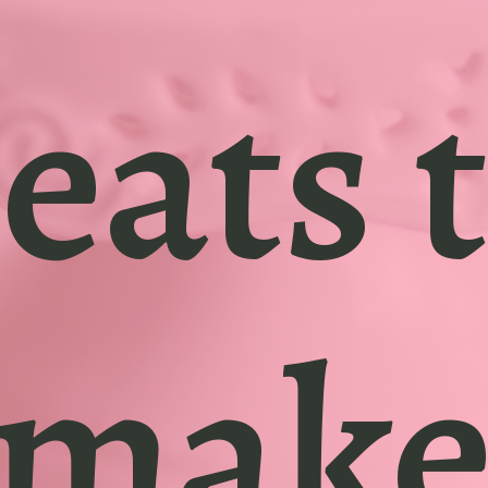
eats t
mak