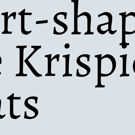
rt-shap
 Krispi
ats